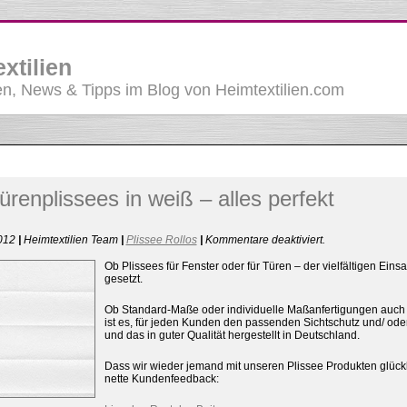
xtilien
, News & Tipps im Blog von Heimtextilien.com
ürenplissees in weiß – alles perfekt
für
2012
|
Heimtextilien Team
|
Plissee Rollos
|
Kommentare deaktiviert
.
Glastürenplissee
in
Ob Plissees für Fenster oder für Türen – der vielfältigen Ei
weiß
gesetzt.
–
alles
Ob Standard-Maße oder individuelle Maßanfertigungen auch
perfekt
ist es, für jeden Kunden den passenden Sichtschutz und/ ode
und das in guter Qualität hergestellt in Deutschland.
Dass wir wieder jemand mit unseren Plissee Produkten glück
nette Kundenfeedback: