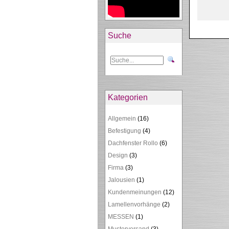
Suche
Kategorien
Allgemein
(16)
Befestigung
(4)
Dachfenster Rollo
(6)
Design
(3)
Firma
(3)
Jalousien
(1)
Kundenmeinungen
(12)
Lamellenvorhänge
(2)
MESSEN
(1)