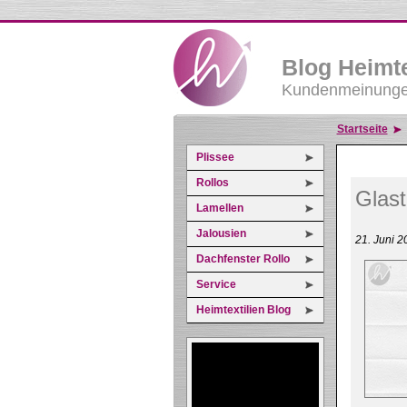
Blog Heimte
Kundenmeinungen
Startseite
Plissee
Rollos
Glast
Lamellen
Jalousien
21. Juni 
Dachfenster Rollo
Service
Heimtextilien Blog