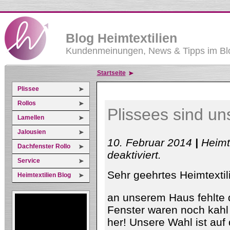
Blog Heimtextilien
Kundenmeinungen, News & Tipps im Blo
Startseite
Plissee
Rollos
Plissees sind un
Lamellen
Jalousien
10. Februar 2014
|
Heimt
Dachfenster Rollo
für
deaktiviert
.
Plissees
Service
sind
Sehr geehrtes Heimtexti
unsere
Heimtextilien Blog
1.Wahl
an unserem Haus fehlte de
Fenster waren noch kahl
her! Unsere Wahl ist auf