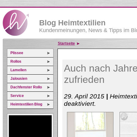
Blog Heimtextilien
Kundenmeinungen, News & Tipps im Blo
Startseite
Plissee
Rollos
Auch nach Jahre
Lamellen
zufrieden
Jalousien
Dachfenster Rollo
29. April 2015
|
Heimtext
Service
für
deaktiviert
.
Heimtextilien Blog
Auch
nach
Jahren
mit
Plissees
vom
Handelsring
zufrieden