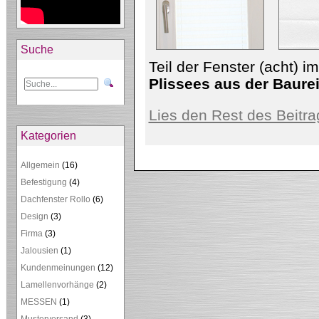
Suche
Teil der Fenster (acht) i
Plissees aus der Baure
Lies den Rest des Beitra
Kategorien
Allgemein
(16)
Befestigung
(4)
Dachfenster Rollo
(6)
Design
(3)
Firma
(3)
Jalousien
(1)
Kundenmeinungen
(12)
Lamellenvorhänge
(2)
MESSEN
(1)