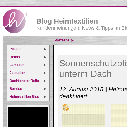
Blog Heimtextilien
Kundenmeinungen, News & Tipps im Blo
Startseite
Plissee
Rollos
Sonnenschutzpli
Lamellen
unterm Dach
Jalousien
Dachfenster Rollo
12. August 2015
|
Heimte
Service
für
deaktiviert
.
Heimtextilien Blog
Sonnenschutzplissee
für
das
Gästezimmer
unterm
Dach