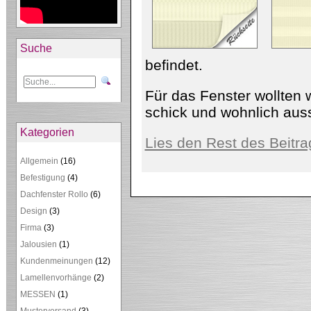
Suche
befindet.
Für das Fenster wollten 
schick und wohnlich auss
Kategorien
Lies den Rest des Beitra
Allgemein
(16)
Befestigung
(4)
Dachfenster Rollo
(6)
Design
(3)
Firma
(3)
Jalousien
(1)
Kundenmeinungen
(12)
Lamellenvorhänge
(2)
MESSEN
(1)