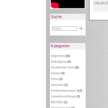
Lies den R
Suche
Kategorien
Allgemein
(16)
Befestigung
(4)
Dachfenster Rollo
(6)
Design
(3)
Firma
(3)
Jalousien
(1)
Kundenmeinungen
(12)
Lamellenvorhänge
(2)
MESSEN
(1)