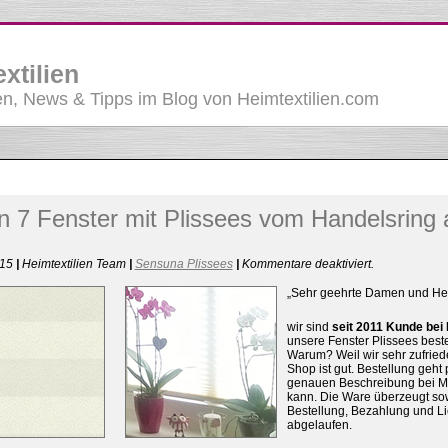
xtilien
, News & Tipps im Blog von Heimtextilien.com
 7 Fenster mit Plissees vom Handelsring 
für
015
|
Heimtextilien Team
|
Sensuna Plissees
|
Kommentare deaktiviert
.
Schon
7
„Sehr geehrte Damen und He
Fenster
mit
wir sind
seit 2011 Kunde bei 
Plissees
unsere Fenster Plissees bestel
vom
Warum? Weil wir sehr zufriede
Handelsring
Shop ist gut. Bestellung geh
ausgestattet
genauen Beschreibung bei M
kann. Die Ware überzeugt sowi
Bestellung, Bezahlung und Li
abgelaufen.