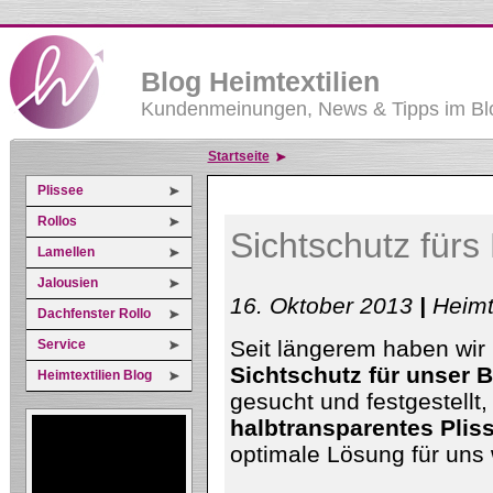
Blog Heimtextilien
Kundenmeinungen, News & Tipps im Blo
Startseite
Plissee
Rollos
Sichtschutz für
Lamellen
Jalousien
16. Oktober 2013
|
Heimt
Dachfenster Rollo
Seit längerem haben wir
Service
Sichtschutz für unser
Heimtextilien Blog
gesucht und festgestellt,
halbtransparentes Plis
optimale Lösung für uns 