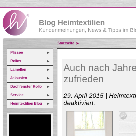
Blog Heimtextilien
Kundenmeinungen, News & Tipps im Blo
Startseite
Plissee
Rollos
Auch nach Jahre
Lamellen
zufrieden
Jalousien
Dachfenster Rollo
29. April 2015
|
Heimtext
Service
für
deaktiviert
.
Heimtextilien Blog
Auch
nach
Jahren
mit
Plissees
vom
Handelsring
zufrieden