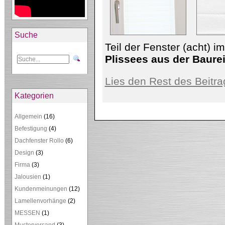
Suche
Teil der Fenster (acht) i
Plissees aus der Baure
Lies den Rest des Beitra
Kategorien
Allgemein
(16)
Befestigung
(4)
Dachfenster Rollo
(6)
Design
(3)
Firma
(3)
Jalousien
(1)
Kundenmeinungen
(12)
Lamellenvorhänge
(2)
MESSEN
(1)