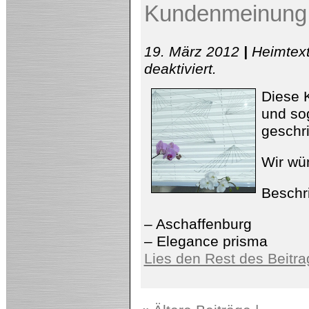
Kundenmeinung 
19. März 2012
|
Heimtext
für
deaktiviert
.
Kundenmeinung
zu
Diese 
Plissees
Aschaffenburg
und sog
geschr
Wir wü
Beschr
– Aschaffenburg
– Elegance prisma
Lies den Rest des Beitra