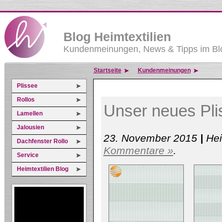
Blog Heimtextilien
Kundenmeinungen, News & Tipps im Blo
Startseite
Kundenmeinungen
Plissee
Rollos
Unser neues Pli
Lamellen
Jalousien
23. November 2015
|
Hei
Dachfenster Rollo
Kommentare »
.
Service
Heimtextilien Blog