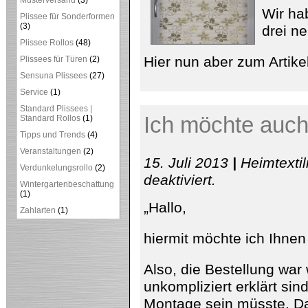
Musterversand
(3)
Wir ha
Plissee für Sonderformen
(3)
drei n
Plissee Rollos
(48)
Hier nun aber zum Artikel
Plissees für Türen
(2)
Sensuna Plissees
(27)
Service
(1)
Standard Plissees |
Ich möchte auch
Standard Rollos
(1)
Tipps und Trends
(4)
Veranstaltungen
(2)
15. Juli 2013
|
Heimtexti
Verdunkelungsrollo
(2)
für
deaktiviert
.
Wintergartenbeschattung
Ich
(1)
möchte
„Hallo,
auch
Zahlarten
(1)
weiterhin
bei
Ihnen
hiermit möchte ich Ihnen
bestellen…
Also, die Bestellung war w
unkompliziert erklärt s
Montage sein müsste. Dah