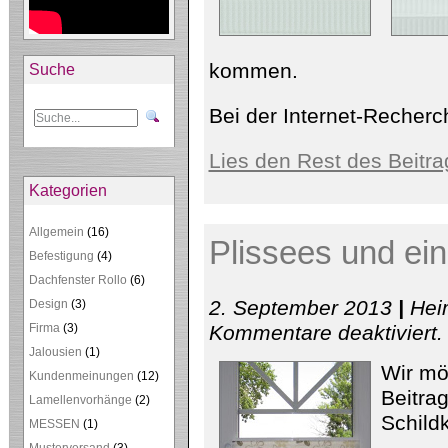
kommen.
Suche
Bei der Internet-Recher
Lies den Rest des Beitra
Kategorien
Allgemein
(16)
Plissees und ei
Befestigung
(4)
Dachfenster Rollo
(6)
2. September 2013
|
Heim
Design
(3)
fü
Firma
(3)
Kommentare deaktiviert
.
Pl
Jalousien
(1)
u
Wir möc
ei
Kundenmeinungen
(12)
R
Beitra
Lamellenvorhänge
(2)
Schild
MESSEN
(1)