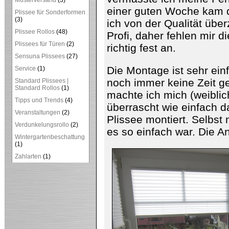
Musterversand
(3)
einer guten Woche kam d
Plissee für Sonderformen
(3)
ich von der Qualität über
Plissee Rollos
(48)
Profi, daher fehlen mir di
Plissees für Türen
(2)
richtig fest an.
Sensuna Plissees
(27)
Die Montage ist sehr ei
Service
(1)
noch immer keine Zeit ge
Standard Plissees |
Standard Rollos
(1)
machte ich mich (weiblic
Tipps und Trends
(4)
überrascht wie einfach d
Veranstaltungen
(2)
Plissee montiert. Selbst
Verdunkelungsrollo
(2)
es so einfach war. Die A
Wintergartenbeschattung
(1)
Zahlarten
(1)