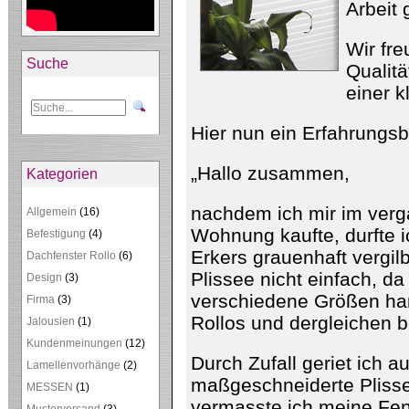
Fenster
Arbeit 
Wir fre
Suche
Qualitä
einer 
Hier nun ein Erfahrungsb
„Hallo zusammen,
Kategorien
nachdem ich mir im ver
Allgemein
(16)
Wohnung kaufte, durfte i
Befestigung
(4)
Erkers grauenhaft vergil
Dachfenster Rollo
(6)
Plissee nicht einfach, d
Design
(3)
verschiedene Größen han
Firma
(3)
Rollos und dergleichen b
Jalousien
(1)
Kundenmeinungen
(12)
Durch Zufall geriet ich a
Lamellenvorhänge
(2)
maßgeschneiderte Pliss
MESSEN
(1)
vermasste ich meine Fens