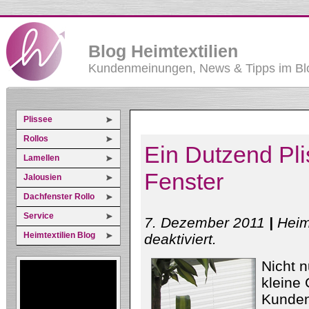
Blog Heimtextilien
Kundenmeinungen, News & Tipps im Blo
Plissee
Rollos
Ein Dutzend Pli
Lamellen
Fenster
Jalousien
Dachfenster Rollo
Service
7. Dezember 2011
|
Heim
Heimtextilien Blog
für
deaktiviert
.
Ein
Dutzend
Nicht n
Plissees
für
kleine 
die
heimischen
Kunden
Erker