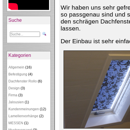
Wir haben uns sehr gefre
so passgenau sind und si
Suche
den schrägen Dachfenst
lassen.
Der Einbau ist sehr einfa
Kategorien
Allgemein
(16)
Befestigung
(4)
Dachfenster Rollo
(6)
Design
(3)
Firma
(3)
Jalousien
(1)
Kundenmeinungen
(12)
Lamellenvorhänge
(2)
MESSEN
(1)