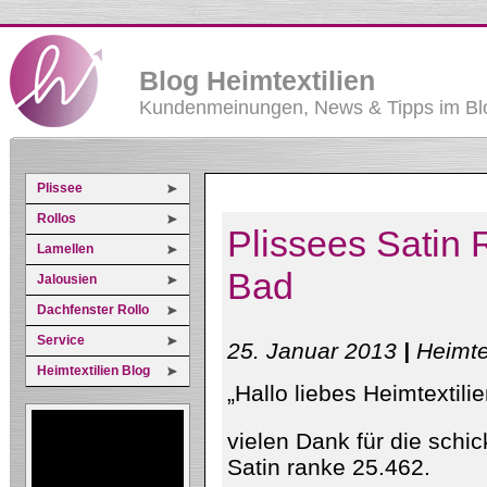
Blog Heimtextilien
Kundenmeinungen, News & Tipps im Blo
Plissee
Rollos
Plissees Satin 
Lamellen
Bad
Jalousien
Dachfenster Rollo
Service
25. Januar 2013
|
Heimte
Heimtextilien Blog
„Hallo liebes Heimtextili
vielen Dank für die schi
Satin ranke 25.462.