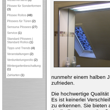
Musterversand
(3)
Plissee für Sonderformen
(3)
Plissee Rollos
(48)
Plissees für Türen
(2)
Sensuna Plissees
(27)
Service
(1)
Standard Plissees |
Standard Rollos
(1)
Tipps und Trends
(4)
Veranstaltungen
(2)
Verdunkelungsrollo
(2)
Wintergartenbeschattung
(1)
Zahlarten
(1)
nunmehr einem halben Ja
zufrieden.
Die hochwertige Qualität
Es ist keinerlei Verschl
zu erkennen. Sie bieten