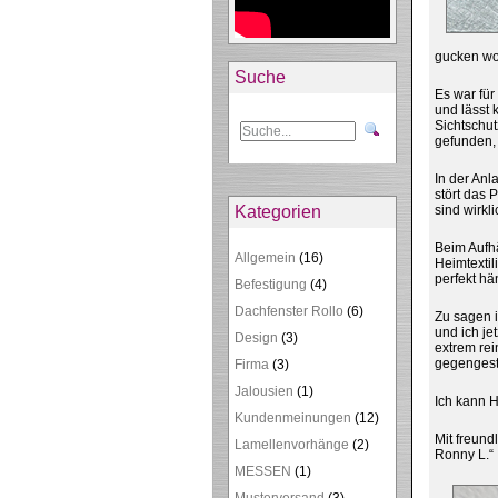
gucken wo
Suche
Es war für
und lässt 
Sichtschut
gefunden,
In der Anl
stört das 
Kategorien
sind wirkl
Beim Aufh
Allgemein
(16)
Heimtextil
perfekt hä
Befestigung
(4)
Dachfenster Rollo
(6)
Zu sagen i
und ich je
Design
(3)
extrem rei
gegengeste
Firma
(3)
Jalousien
(1)
Ich kann H
Kundenmeinungen
(12)
Mit freund
Lamellenvorhänge
(2)
Ronny L.“
MESSEN
(1)