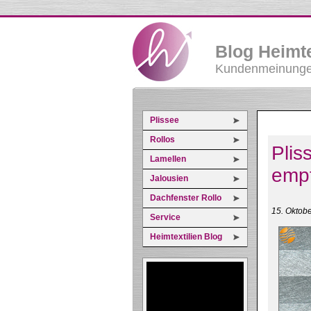
Blog Heimte
Kundenmeinungen
Plissee
Rollos
Plis
Lamellen
empf
Jalousien
Dachfenster Rollo
15. Oktob
Service
Heimtextilien Blog