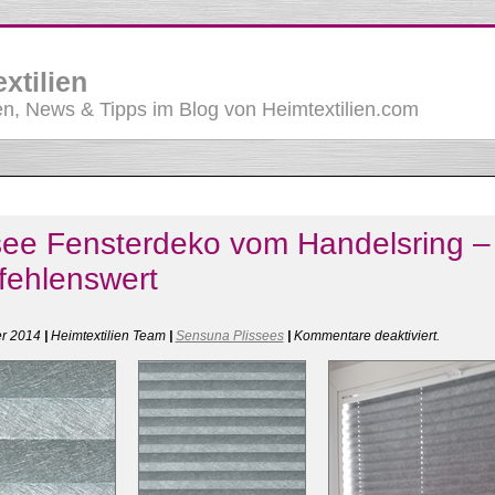
xtilien
, News & Tipps im Blog von Heimtextilien.com
see Fensterdeko vom Handelsring –
ehlenswert
für
er 2014
|
Heimtextilien Team
|
Sensuna Plissees
|
Kommentare deaktiviert
.
Plissee
Fensterd
vom
Handelsr
–
empfehle