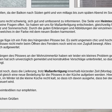
llen, da der Balkon nach Süden geht und von mittags bis zum späten Abend im So
 uns recht schwierig, sich gut und umfassend zu informieren. Die Seite von
Heimtex
keine Fragen offen. So haben wir uns für Maßanfertigung entschieden, gleichzeitig fü
z und Sonnenschutz. Durch die guten Erklärungen und Abbildungen der einzelnen 
 welches in der Farbe mit dem neuen Boden harmoniert.
age füge ich ein Foto des hängenden Plissee bei. Es sieht ungemein chic und ho
Plissee nicht mehr beim Öffnen des Fensters noch wird es von Zugluft bewegt. Alles i
ich aufgewertet.
ängen des Plissees an der Wohnzimmertür haben wir leider ein kleines Problem g
ien hat sich unverzüglich gemeldet und konstruktive Vorschläge unterbreitet, so das
ngt.
st noch, dass die Lieferung, trotz
Maßanfertigung
innerhalb kürzester Zeit (Montag bes
tzt gleich eine neue Bestellung für die Plissees in der Küche aufgeben werden. Hi
n, im Winter ist die kleine Küche recht kalt, so dass ich davon ausgehe, dass bei der
uert wird.
eimtextilien nur empfehlen.
lichen Grüßen