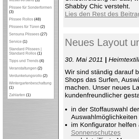
Musterversand
(3)
Shabby Chic versteht.
Plissee für Sonderformen
(3)
Lies den Rest des Beitra
Plissee Rollos
(48)
Plissees für Türen
(2)
Sensuna Plissees
(27)
Neues Layout u
Service
(1)
Standard Plissees |
Standard Rollos
(1)
30. Mai 2011
|
Heimtexti
Tipps und Trends
(4)
Veranstaltungen
(2)
Wir sind ständig darauf
Verdunkelungsrollo
(2)
Shops das Surfen, Ausw
Wintergartenbeschattung
machen. Unser neues Lay
(1)
kundenfreundlicher gesta
Zahlarten
(1)
in der Stoffauswahl der
Auswahlmöglichkeiten 
im Konfigurator helfen 
Sonnenschutzes