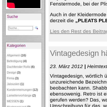
Fenstermode, bei der Pli
Auch in der Kleidermode 
Suche
derzeit die
„PLEATS PLE
Lies den Rest des Beitra
Kategorien
Vintagedesign hä
Allgemein
(16)
Befestigung
(4)
23. März 2012
|
Heimtext
Dachfenster Rollo
(6)
Design
(3)
Vintagedesign, wörtlich ü
Firma
(3)
unzureichende Bezeichnu
Jalousien
(1)
beobachten kann. Shabby
Kundenmeinungen
(12)
ebensowenig. Retro ist ei
Lamellenvorhänge
(2)
gerufen werden? Das, was 
MESSEN
(1)
Umschreibung für das, w