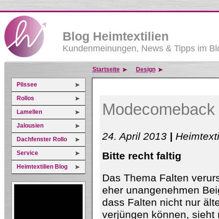
Blog Heimtextilien
Kundenmeinungen, News & Tipps im Blo
Startseite
Design
Plissee
Rollos
Modecomeback fü
Lamellen
Jalousien
24. April 2013
|
Heimtext
Dachfenster Rollo
Service
Bitte recht faltig
Heimtextilien Blog
Das Thema Falten verurs
eher unangenehmen Bei
dass Falten nicht nur äl
verjüngen können, sieht 