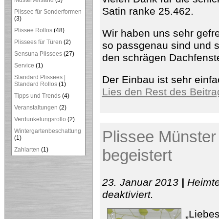
Musterversand
(3)
Satin ranke 25.462.
Plissee für Sonderformen
(3)
Plissee Rollos
(48)
Wir haben uns sehr gefre
Plissees für Türen
(2)
so passgenau sind und si
Sensuna Plissees
(27)
den schrägen Dachfenste
Service
(1)
Standard Plissees |
Der Einbau ist sehr einfa
Standard Rollos
(1)
Lies den Rest des Beitra
Tipps und Trends
(4)
Veranstaltungen
(2)
Verdunkelungsrollo
(2)
Wintergartenbeschattung
Plissee Münster 
(1)
Zahlarten
(1)
begeistert
23. Januar 2013
|
Heimte
für
deaktiviert
.
Plissee
Münster
„Liebes
+