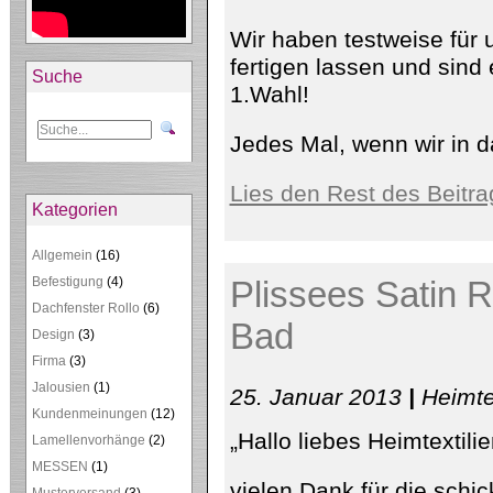
Wir haben testweise für
fertigen lassen und sind 
Suche
1.Wahl!
Jedes Mal, wenn wir in 
Lies den Rest des Beitra
Kategorien
Allgemein
(16)
Befestigung
(4)
Plissees Satin 
Dachfenster Rollo
(6)
Bad
Design
(3)
Firma
(3)
Jalousien
(1)
25. Januar 2013
|
Heimte
Kundenmeinungen
(12)
„Hallo liebes Heimtextili
Lamellenvorhänge
(2)
MESSEN
(1)
vielen Dank für die schi