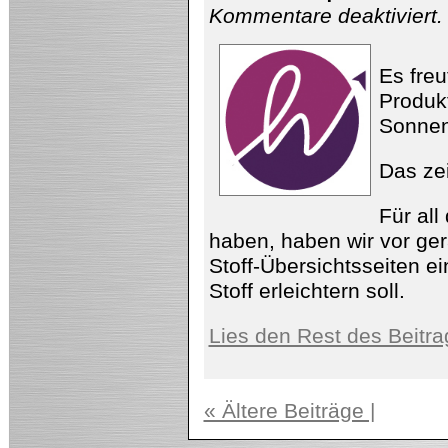
fü
Kommentare deaktiviert
.
Mi
Fe
de
Pl
Es fre
Produkt
Sonnen
Das zei
Für all
haben, haben wir vor ger
Stoff-Übersichtsseiten 
Stoff erleichtern soll.
Lies den Rest des Beitra
« Ältere Beiträge |