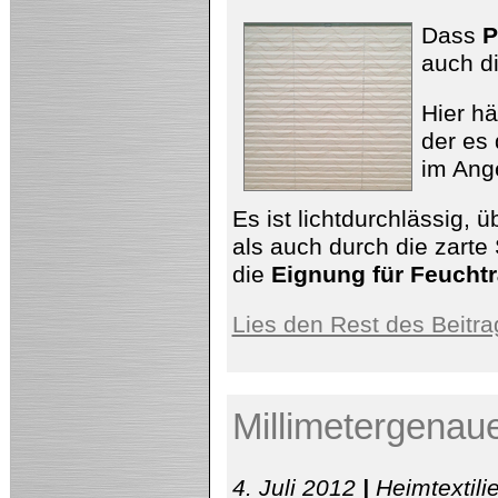
Schicken
Sichtschutz
Dass
P
in
der
auch d
Küche
dank
neuem
Hier hä
Plissee
der es 
im Ange
Es ist lichtdurchlässig,
als auch durch die zarte
die
Eignung für Feucht
Lies den Rest des Beitra
Millimetergenaue
4. Juli 2012
|
Heimtextil