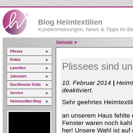
Blog Heimtextilien
Kundenmeinungen, News & Tipps im Blo
Startseite
Plissee
Rollos
Plissees sind u
Lamellen
Jalousien
10. Februar 2014
|
Heimt
Dachfenster Rollo
für
deaktiviert
.
Plissees
Service
sind
Sehr geehrtes Heimtexti
unsere
Heimtextilien Blog
1.Wahl
an unserem Haus fehlte de
Fenster waren noch kahl
her! Unsere Wahl ist auf